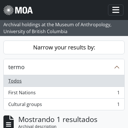
Skip to main content
Togg
Archival holdings at the Museum of Anthropology,
University of British Columbia
Narrow your results by:
termo
Todos
First Nations
1
, 1 resultados
Cultural groups
1
, 1 resultados
Mostrando 1 resultados
Archival description