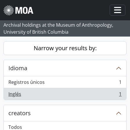
Skip to main content
Togg
Archival holdings at the Museum of Anthropology,
University of British Columbia
Narrow your results by:
Idioma
Registros únicos
1
, 1 resultados
Inglés
1
, 1 resultados
creators
Todos