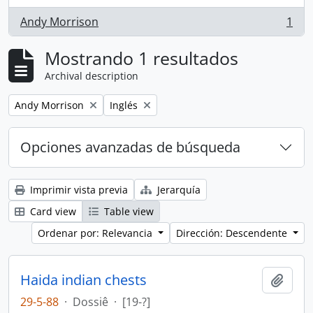
Andy Morrison
1
, 1 resultados
Mostrando 1 resultados
Archival description
Remove filter:
Remove filter:
Andy Morrison
Inglés
Opciones avanzadas de búsqueda
Imprimir vista previa
Jerarquía
Card view
Table view
Ordenar por: Relevancia
Dirección: Descendente
Haida indian chests
Añadi
29-5-88
·
Dossiê
·
[19-?]