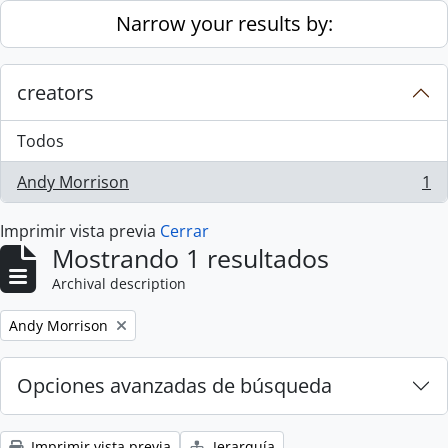
Skip to main content
Narrow your results by:
creators
Todos
Andy Morrison
1
, 1 resultados
Imprimir vista previa
Cerrar
Mostrando 1 resultados
Archival description
Remove filter:
Andy Morrison
Opciones avanzadas de búsqueda
Imprimir vista previa
Jerarquía