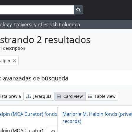
Search in browse page
logy, University of British Columbia
strando 2 resultados
l description
alpin
s avanzadas de búsqueda
ista previa
Jerarquía
Card view
Table view
alpin (MOA Curator) fonds
Marjorie M. Halpin fonds (priva
records)
alpin (MOA Curator)