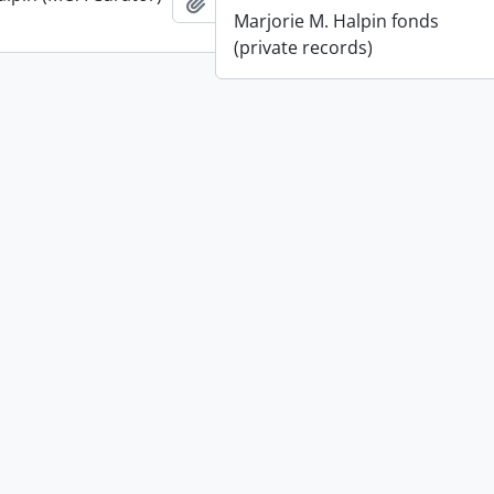
Añadir al portapapeles
Marjorie M. Halpin fonds
(private records)