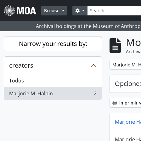
Skip to main content
Búsqueda
Search options
Browse
Archival holdings at the Museum of Anthropo
Mo
Narrow your results by:
Archiva
creators
Remove filter:
Marjorie M. H
Todos
Opcione
Marjorie M. Halpin
2
, 2 resultados
Imprimir v
Marjorie H
Marjorie H