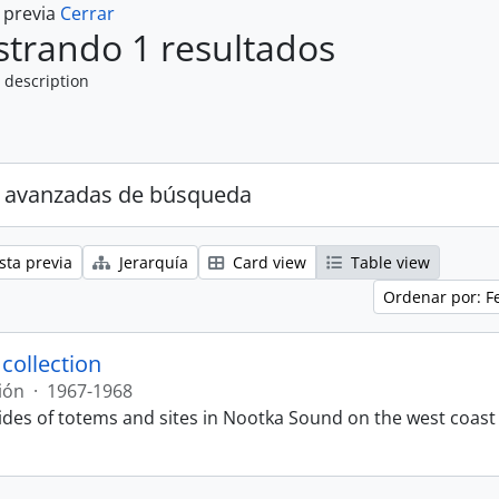
a previa
Cerrar
trando 1 resultados
 description
 avanzadas de búsqueda
sta previa
Jerarquía
Card view
Table view
Ordenar por: F
 collection
ión
·
1967-1968
lides of totems and sites in Nootka Sound on the west coast