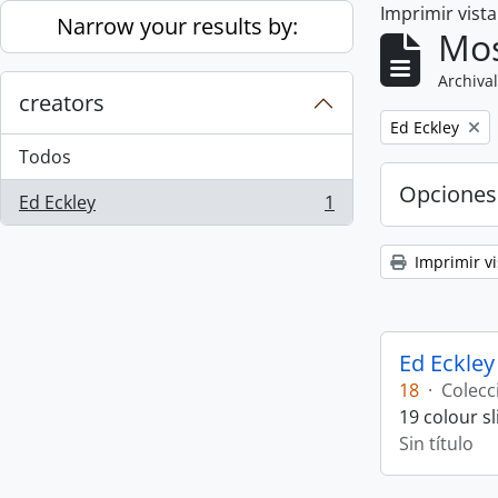
Imprimir vist
Skip to main content
Narrow your results by:
Mos
Archival
creators
Remove filter:
Ed Eckley
Todos
Opciones
Ed Eckley
1
, 1 resultados
Imprimir vi
Ed Eckley
18
·
Colecc
19 colour s
Sin título