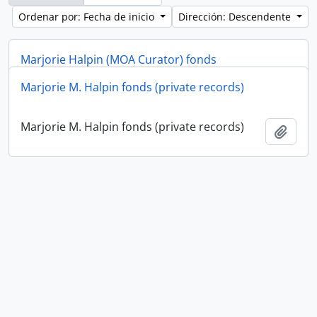
Ordenar por: Fecha de inicio
Dirección: Descendente
Marjorie Halpin (MOA Curator) fonds
Marjorie M. Halpin fonds (private records)
Marjorie Halpin (MOA Curator) fonds
Añadi
Marjorie M. Halpin fonds (private records)
Añadi