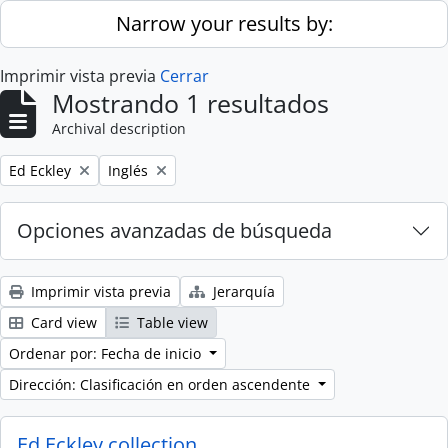
Skip to main content
Narrow your results by:
Imprimir vista previa
Cerrar
Mostrando 1 resultados
Archival description
Remove filter:
Remove filter:
Ed Eckley
Inglés
Opciones avanzadas de búsqueda
Imprimir vista previa
Jerarquía
Card view
Table view
Ordenar por: Fecha de inicio
Dirección: Clasificación en orden ascendente
Ed Eckley collection