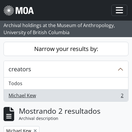
Skip to main content
Togg
Archival holdings at the Museum of Anthropology,
University of British Columbia
Narrow your results by:
creators
Todos
Michael Kew
2
, 2 resultados
Mostrando 2 resultados
Archival description
Remove filter:
Michael Kew