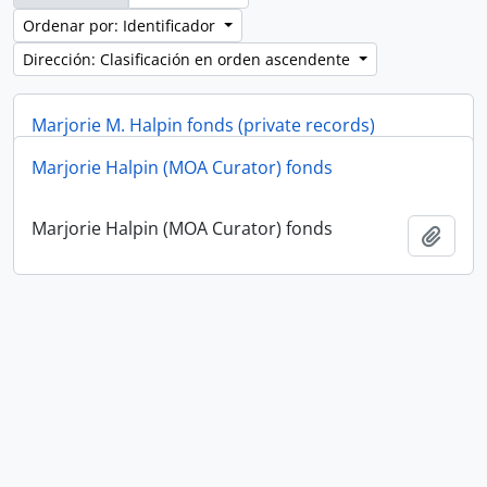
Ordenar por: Identificador
Dirección: Clasificación en orden ascendente
Marjorie M. Halpin fonds (private records)
Marjorie Halpin (MOA Curator) fonds
Marjorie M. Halpin fonds (private records)
Añadi
Marjorie Halpin (MOA Curator) fonds
Añadi