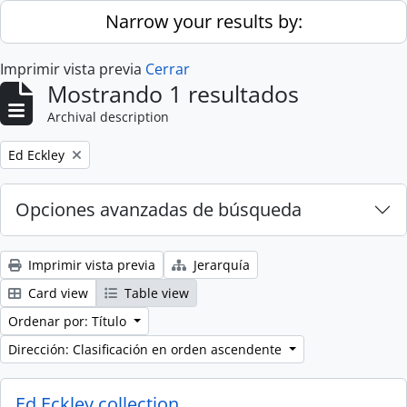
Skip to main content
Narrow your results by:
Imprimir vista previa
Cerrar
Mostrando 1 resultados
Archival description
Remove filter:
Ed Eckley
Opciones avanzadas de búsqueda
Imprimir vista previa
Jerarquía
Card view
Table view
Ordenar por: Título
Dirección: Clasificación en orden ascendente
Ed Eckley collection