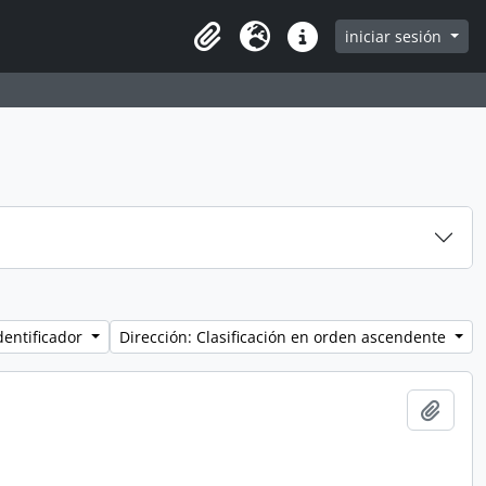
iniciar sesión
Clipboard
Idioma
Enlaces rápidos
dentificador
Dirección: Clasificación en orden ascendente
Añadi