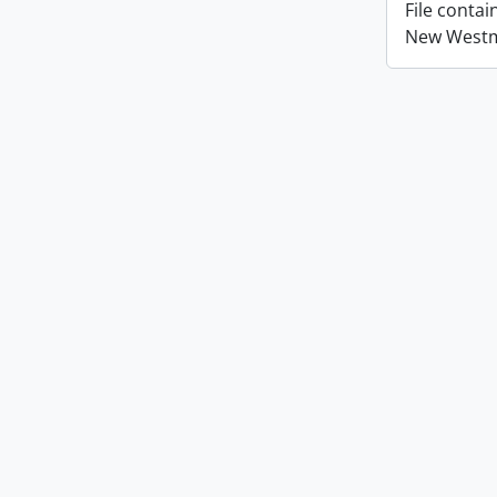
File conta
New Westmi