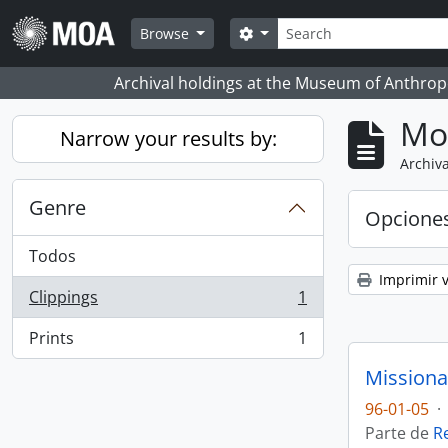
Skip to main content
Búsqueda
Search options
Browse
Archival holdings at the Museum of Anthropo
Mo
Narrow your results by:
Archiva
Genre
Opcione
Todos
Imprimir v
Clippings
1
, 1 resultados
Prints
1
, 1 resultados
Missiona
96-01-05
·
Parte de
R