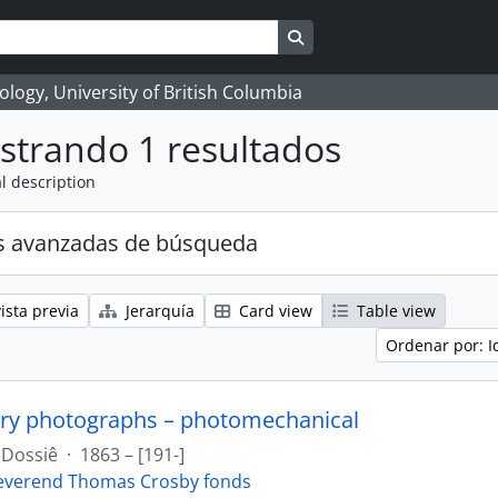
Search in browse page
logy, University of British Columbia
strando 1 resultados
l description
s avanzadas de búsqueda
ista previa
Jerarquía
Card view
Table view
Ordenar por: I
ry photographs – photomechanical
Dossiê
·
1863 – [191-]
everend Thomas Crosby fonds