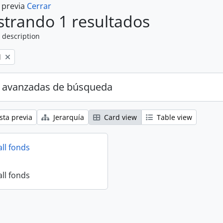
a previa
Cerrar
trando 1 resultados
 description
l
 avanzadas de búsqueda
sta previa
Jerarquía
Card view
Table view
all fonds
all fonds