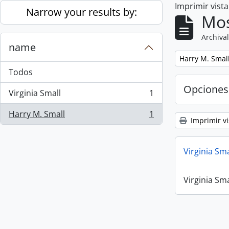
Imprimir vist
Skip to main content
Narrow your results by:
Mos
Archival
name
Remove filter:
Harry M. Smal
Todos
Opciones
Virginia Small
1
, 1 resultados
Harry M. Small
1
, 1 resultados
Imprimir vi
Virginia Sm
Virginia Sm