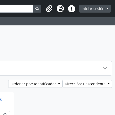
Search in browse page
iniciar sesión
Clipboard
Idioma
Enlaces rápidos
Ordenar por: Identificador
Dirección: Descendente
s