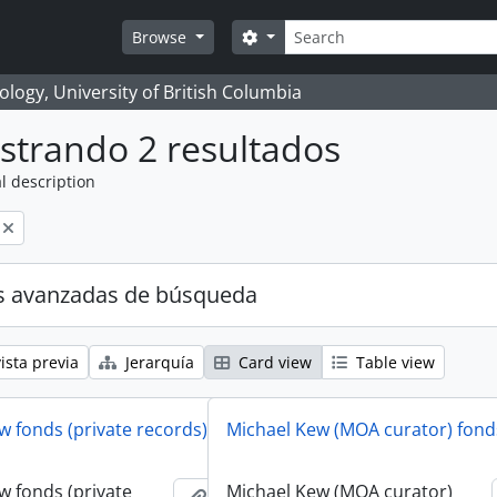
Búsqueda
Search options
Browse
logy, University of British Columbia
strando 2 resultados
l description
s avanzadas de búsqueda
ista previa
Jerarquía
Card view
Table view
w fonds (private records)
Michael Kew (MOA curator) fond
w fonds (private
Michael Kew (MOA curator)