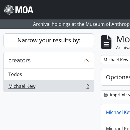
Skip to main content
Archival holdings at the Museum of Anthropo
Mo
Narrow your results by:
Archiva
creators
Remove filter:
Michael Kew
Todos
Opcione
Michael Kew
2
, 2 resultados
Imprimir v
Michael Ke
Michael Ke