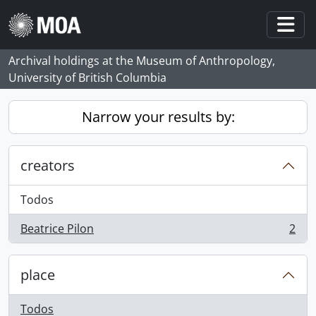
Skip to main content
Togg
Archival holdings at the Museum of Anthropology,
University of British Columbia
Narrow your results by:
creators
Todos
Beatrice Pilon
2
, 2 resultados
place
Todos