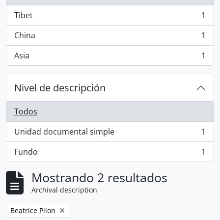
Tibet
1
, 1 resultados
China
1
, 1 resultados
Asia
1
, 1 resultados
Nivel de descripción
Todos
Unidad documental simple
1
, 1 resultados
Fundo
1
, 1 resultados
Mostrando 2 resultados
Archival description
Remove filter:
Beatrice Pilon