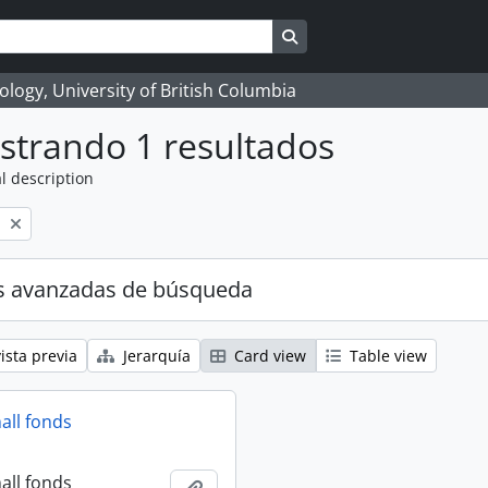
Search in browse page
logy, University of British Columbia
strando 1 resultados
l description
l
s avanzadas de búsqueda
ista previa
Jerarquía
Card view
Table view
all fonds
all fonds