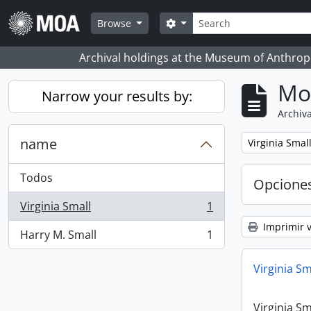
Skip to main content
Búsqueda
Search options
Browse
Archival holdings at the Museum of Anthropo
Mo
Narrow your results by:
Archiva
name
Remove filter:
Virginia Smal
Todos
Opcione
Virginia Small
1
, 1 resultados
Imprimir v
Harry M. Small
1
, 1 resultados
Virginia Sm
Virginia Sm