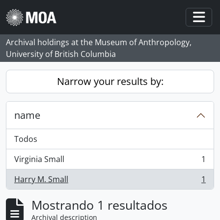
Skip to main content
Togg
Archival holdings at the Museum of Anthropology,
University of British Columbia
Narrow your results by:
name
Todos
Virginia Small
1
, 1 resultados
Harry M. Small
1
, 1 resultados
Mostrando 1 resultados
Archival description