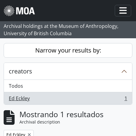
Skip to main content
Togg
Archival holdings at the Museum of Anthropology,
University of British Columbia
Narrow your results by:
creators
Todos
Ed Eckley
1
, 1 resultados
Mostrando 1 resultados
Archival description
Remove filter:
Ed Eckley