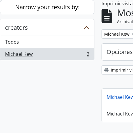
Imprimir vist
Skip to main content
Narrow your results by:
Mos
Archival
creators
Remove filter:
Michael Kew
Todos
Opciones
Michael Kew
2
, 2 resultados
Imprimir vi
Michael Ke
Michael Ke