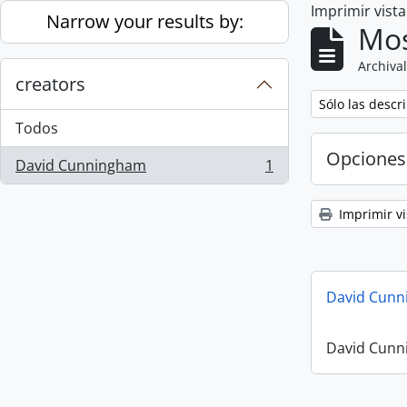
Imprimir vist
Skip to main content
Narrow your results by:
Mos
Archival
creators
Remove filter:
Sólo las descr
Todos
Opciones
David Cunningham
1
, 1 resultados
Imprimir vi
David Cunn
David Cunn