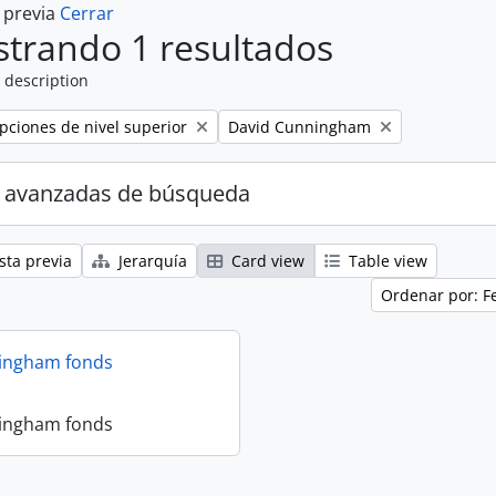
a previa
Cerrar
trando 1 resultados
 description
Remove filter:
ipciones de nivel superior
David Cunningham
 avanzadas de búsqueda
sta previa
Jerarquía
Card view
Table view
Ordenar por: F
ingham fonds
ingham fonds