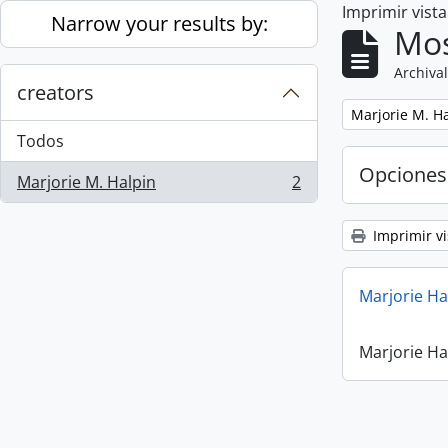
Imprimir vist
Skip to main content
Narrow your results by:
Mos
Archival
creators
Remove filter:
Marjorie M. H
Todos
Opciones
Marjorie M. Halpin
2
, 2 resultados
Imprimir vi
Marjorie Ha
Marjorie Ha