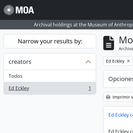
Skip to main content
Archival holdings at the Museum of Anthropo
Mo
Narrow your results by:
Archiva
creators
Remove filter:
Ed Eckley
Todos
Opcione
Ed Eckley
1
, 1 resultados
Imprimir v
Ed Eckley c
Ed Eckley c