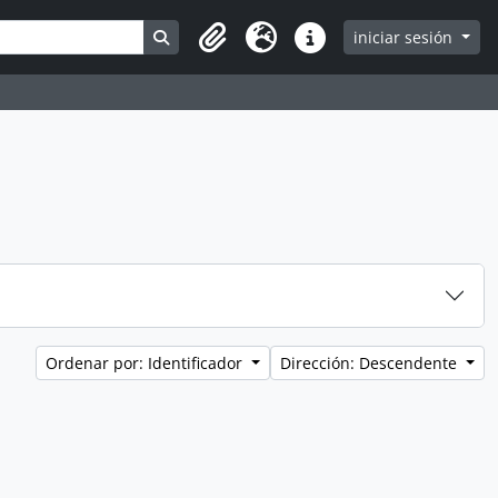
Search in browse page
iniciar sesión
Clipboard
Idioma
Enlaces rápidos
Ordenar por: Identificador
Dirección: Descendente