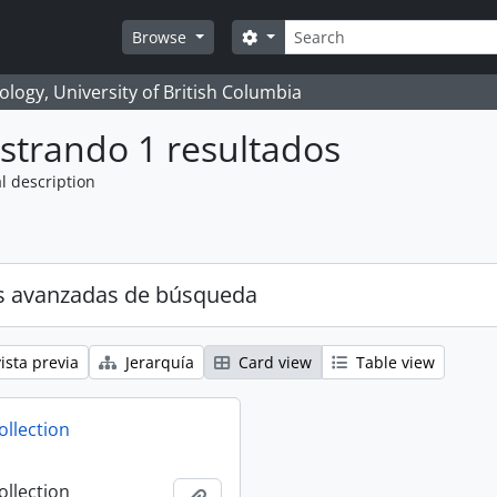
Búsqueda
Search options
Browse
logy, University of British Columbia
strando 1 resultados
l description
s avanzadas de búsqueda
ista previa
Jerarquía
Card view
Table view
ollection
ollection