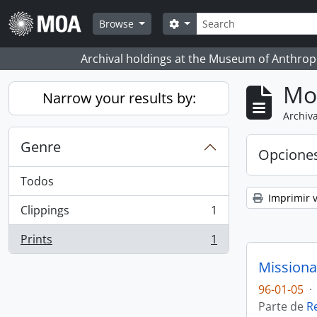
Skip to main content
Búsqueda
Search options
Browse
Archival holdings at the Museum of Anthropo
Mo
Narrow your results by:
Archiva
Genre
Opcione
Todos
Imprimir v
Clippings
1
, 1 resultados
Prints
1
, 1 resultados
Missiona
96-01-05
·
Parte de
R