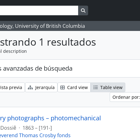
Search in browse page
logy, University of British Columbia
strando 1 resultados
l description
s avanzadas de búsqueda
ista previa
Jerarquía
Card view
Table view
Ordenar por:
ry photographs – photomechanical
Dossiê
·
1863 – [191-]
everend Thomas Crosby fonds