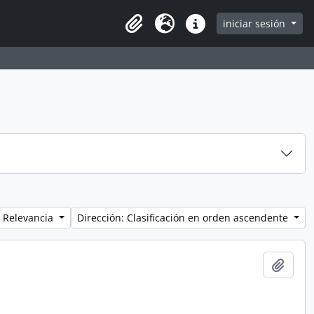
iniciar sesión
Clipboard
Idioma
Enlaces rápidos
 Relevancia
Dirección: Clasificación en orden ascendente
Añadi