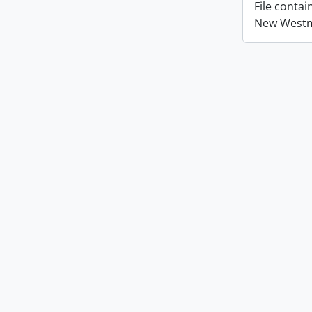
File conta
New Westmi