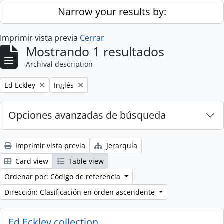
Skip to main content
Narrow your results by:
Imprimir vista previa
Cerrar
Mostrando 1 resultados
Archival description
Remove filter:
Remove filter:
Ed Eckley
Inglés
Opciones avanzadas de búsqueda
Imprimir vista previa
Jerarquía
Card view
Table view
Ordenar por: Código de referencia
Dirección: Clasificación en orden ascendente
Ed Eckley collection