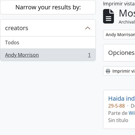
Imprimir vist
Skip to main content
Narrow your results by:
Mos
Archival
creators
Remove filter:
Andy Morriso
Todos
Opciones
Andy Morrison
1
, 1 resultados
Imprimir vi
Haida ind
29-5-88
·
D
Parte de
Wi
Sin título