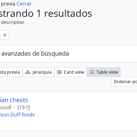
a previa
Cerrar
trando 1 resultados
 description
n
 avanzadas de búsqueda
sta previa
Jerarquía
Card view
Table view
Ordenar po
ian chests
ossiê
·
[19-?]
lson Duff fonds