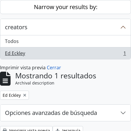
Skip to main content
Narrow your results by:
creators
Todos
Ed Eckley
1
, 1 resultados
Imprimir vista previa
Cerrar
Mostrando 1 resultados
Archival description
Remove filter:
Ed Eckley
Opciones avanzadas de búsqueda
Imprimir vista previa
Jerarquía