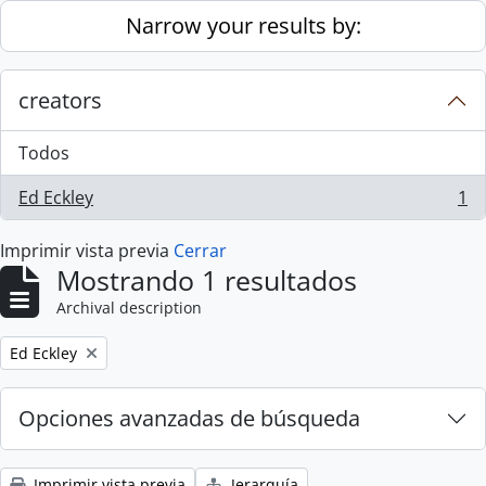
Skip to main content
Narrow your results by:
creators
Todos
Ed Eckley
1
, 1 resultados
Imprimir vista previa
Cerrar
Mostrando 1 resultados
Archival description
Remove filter:
Ed Eckley
Opciones avanzadas de búsqueda
Imprimir vista previa
Jerarquía