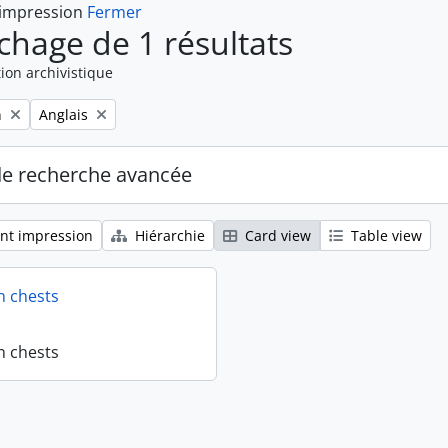
 impression
Fermer
ichage de 1 résultats
ion archivistique
Remove filter:
n
Anglais
de recherche avancée
nt impression
Hiérarchie
Card view
Table view
n chests
n chests