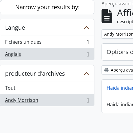
Aperçu avant
Skip to main content
Narrow your results by:
Aff
descript
Langue
Remove filter:
Andy Morriso
Fichiers uniques
1
, 1 résultats
Options 
Anglais
1
, 1 résultats
Aperçu ava
producteur d'archives
Tout
Haida india
Andy Morrison
1
, 1 résultats
Haida india