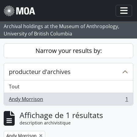
Skip to main content
Togg
Archival holdings at the Museum of Anthropology,
University of British Columbia
Narrow your results by:
producteur d'archives
Tout
Andy Morrison
1
, 1 résultats
Affichage de 1 résultats
description archivistique
Remove filter:
Andy Morrison