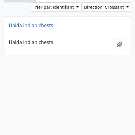
Trier par: Identifiant
Direction: Croissant
Haida indian chests
Haida indian chests
Ajout