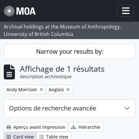
Skip to main content
Togg
Archival holdings at the Museum of Anthropology,
University of British Columbia
Narrow your results by:
Affichage de 1 résultats
description archivistique
Remove filter:
Remove filter:
Andy Morrison
Anglais
Options de recherche avancée
Aperçu avant impression
Hiérarchie
Card view
Table view