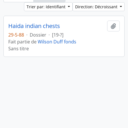
Trier par: Identifiant
Direction: Décroissant
Haida indian chests
Ajout
29-5-88
·
Dossier
·
[19-?]
Fait partie de
Wilson Duff fonds
Sans titre