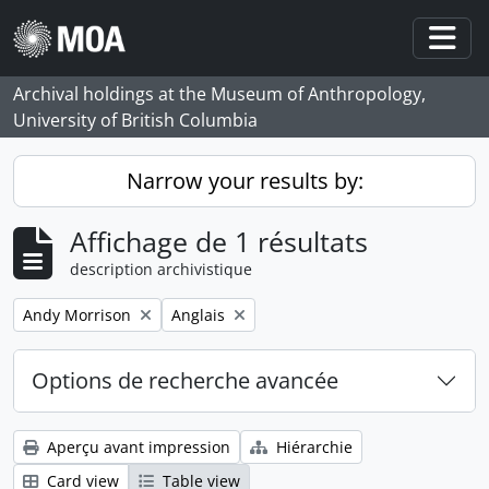
Skip to main content
Togg
Archival holdings at the Museum of Anthropology,
University of British Columbia
Narrow your results by:
Affichage de 1 résultats
description archivistique
Remove filter:
Remove filter:
Andy Morrison
Anglais
Options de recherche avancée
Aperçu avant impression
Hiérarchie
Card view
Table view