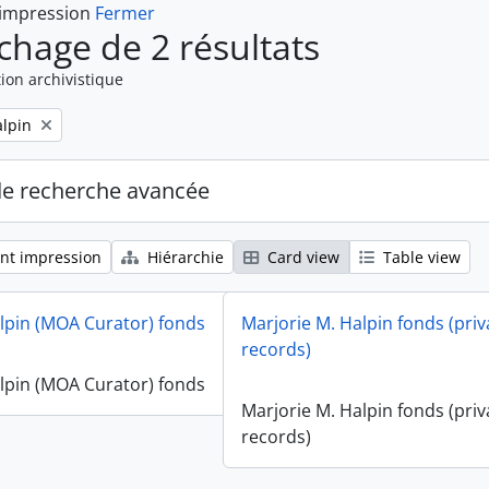
 impression
Fermer
ichage de 2 résultats
ion archivistique
alpin
de recherche avancée
nt impression
Hiérarchie
Card view
Table view
lpin (MOA Curator) fonds
Marjorie M. Halpin fonds (priv
records)
lpin (MOA Curator) fonds
Marjorie M. Halpin fonds (priv
records)