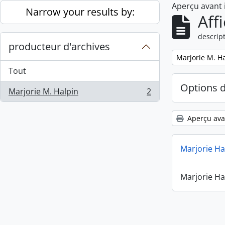
Aperçu avant
Skip to main content
Narrow your results by:
Aff
descript
producteur d'archives
Remove filter:
Marjorie M. H
Tout
Options 
Marjorie M. Halpin
2
, 2 résultats
Aperçu ava
Marjorie Ha
Marjorie Ha