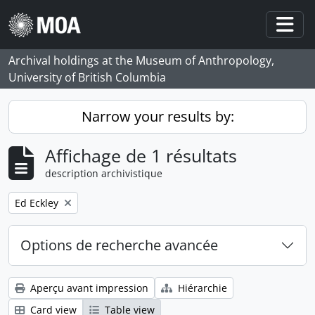
Skip to main content
Togg
Archival holdings at the Museum of Anthropology,
University of British Columbia
Narrow your results by:
Affichage de 1 résultats
description archivistique
Remove filter:
Ed Eckley
Options de recherche avancée
Aperçu avant impression
Hiérarchie
Card view
Table view