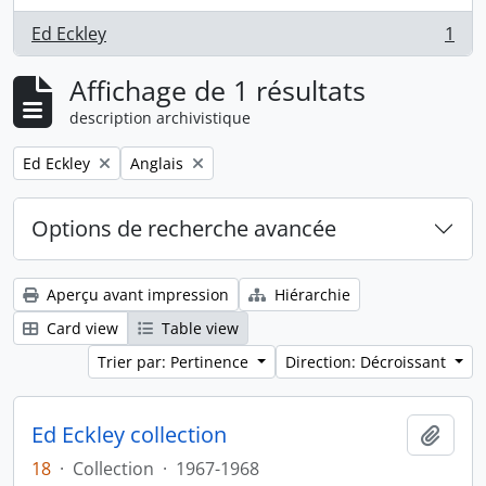
Ed Eckley
1
, 1 résultats
Affichage de 1 résultats
description archivistique
Remove filter:
Remove filter:
Ed Eckley
Anglais
Options de recherche avancée
Aperçu avant impression
Hiérarchie
Card view
Table view
Trier par: Pertinence
Direction: Décroissant
Ed Eckley collection
Ajout
18
·
Collection
·
1967-1968