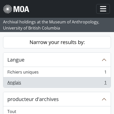
Skip to main content
Togg
Archival holdings at the Museum of Anthropology,
University of British Columbia
Narrow your results by:
Langue
Fichiers uniques
1
, 1 résultats
Anglais
1
, 1 résultats
producteur d'archives
Tout