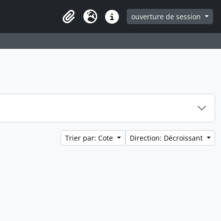
ouverture de session
Clipboard
Langue
Liens rapides
Trier par: Cote
Direction: Décroissant