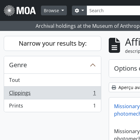
Skip to main content
Rechercher
Search options
Browse
Archival holdings at the Museum of Anthropo
Aff
Narrow your results by:
descrip
Genre
Options 
Tout
Aperçu av
Clippings
1
, 1 résultats
Prints
1
Missionary
, 1 résultats
photomech
Missionary
photomech