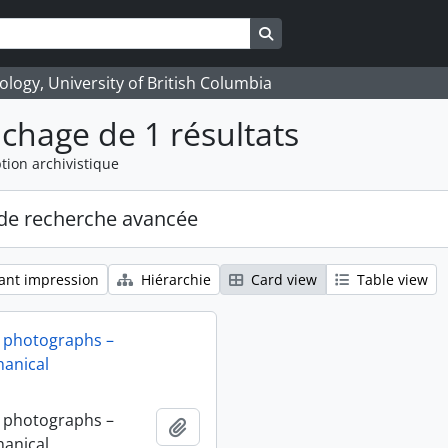
Search in browse page
logy, University of British Columbia
ichage de 1 résultats
tion archivistique
de recherche avancée
ant impression
Hiérarchie
Card view
Table view
 photographs –
anical
 photographs –
Ajouter au presse-papier
anical