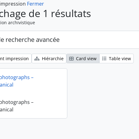
 impression
Fermer
ichage de 1 résultats
ion archivistique
de recherche avancée
nt impression
Hiérarchie
Card view
Table view
 photographs –
nical
 photographs –
nical