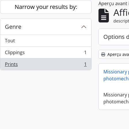
Aperçu avant
Skip to main content
Narrow your results by:
Aff
descript
Genre
Options 
Tout
Clippings
1
Aperçu ava
, 1 résultats
Prints
1
, 1 résultats
Missionary
photomecha
Missionary
photomecha