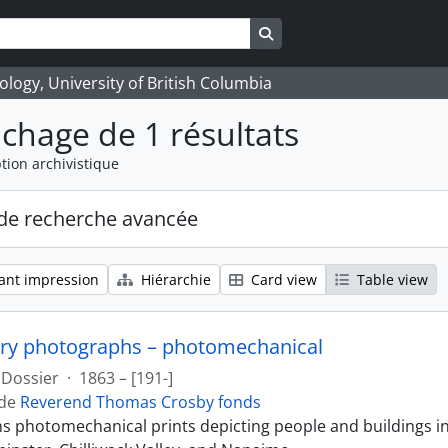
Search in browse page
logy, University of British Columbia
ichage de 1 résultats
tion archivistique
de recherche avancée
ant impression
Hiérarchie
Card view
Table view
ry photographs – photomechanical
Dossier
·
1863 – [191-]
 de
Reverend Thomas Crosby fonds
ins photomechanical prints depicting people and buildings i