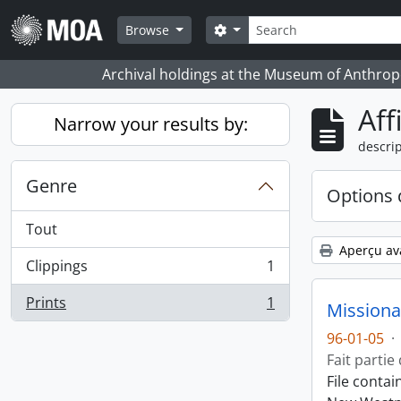
Skip to main content
Rechercher
Search options
Browse
Archival holdings at the Museum of Anthropo
Aff
Narrow your results by:
descrip
Genre
Options 
Tout
Aperçu av
Clippings
1
, 1 résultats
Prints
1
Missiona
, 1 résultats
96-01-05
·
Fait partie
File conta