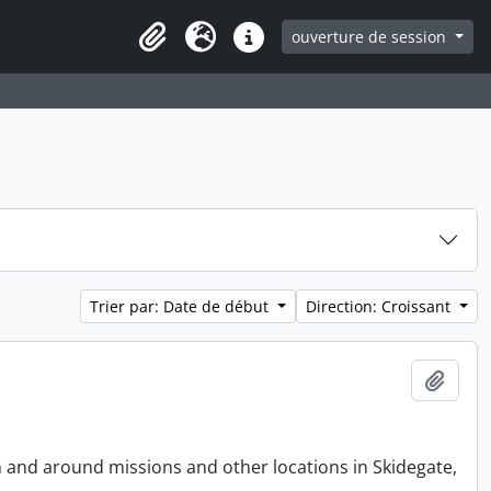
ouverture de session
Clipboard
Langue
Liens rapides
Trier par: Date de début
Direction: Croissant
Ajout
n and around missions and other locations in Skidegate,