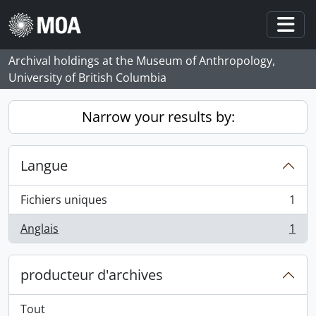
Skip to main content
Togg
Archival holdings at the Museum of Anthropology,
University of British Columbia
Narrow your results by:
Langue
Fichiers uniques
1
, 1 résultats
Anglais
1
, 1 résultats
producteur d'archives
Tout