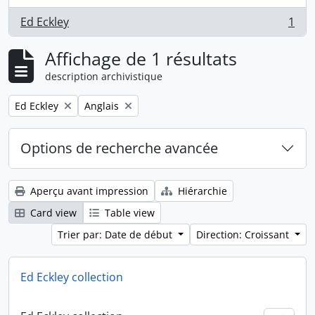
Ed Eckley
1
, 1 résultats
Affichage de 1 résultats
description archivistique
Remove filter:
Remove filter:
Ed Eckley
Anglais
Options de recherche avancée
Aperçu avant impression
Hiérarchie
Card view
Table view
Trier par: Date de début
Direction: Croissant
Ed Eckley collection