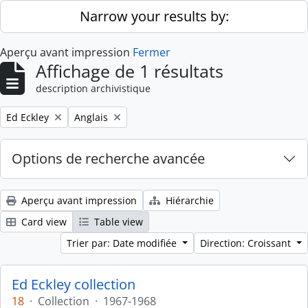
Skip to main content
Narrow your results by:
Aperçu avant impression
Fermer
Affichage de 1 résultats
description archivistique
Remove filter:
Remove filter:
Ed Eckley
Anglais
Options de recherche avancée
Aperçu avant impression
Hiérarchie
Card view
Table view
Trier par: Date modifiée
Direction: Croissant
Ed Eckley collection
18
·
Collection
·
1967-1968