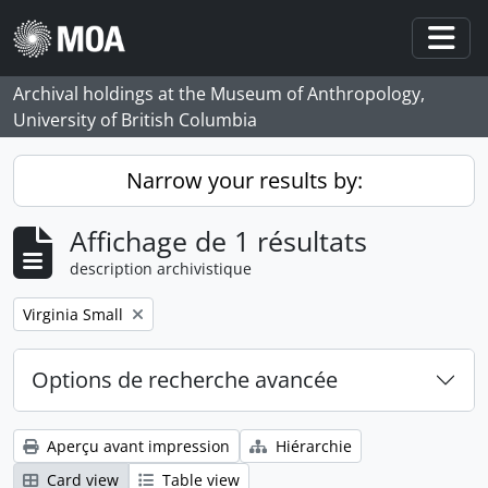
Skip to main content
Togg
Archival holdings at the Museum of Anthropology,
University of British Columbia
Narrow your results by:
Affichage de 1 résultats
description archivistique
Remove filter:
Virginia Small
Options de recherche avancée
Aperçu avant impression
Hiérarchie
Card view
Table view