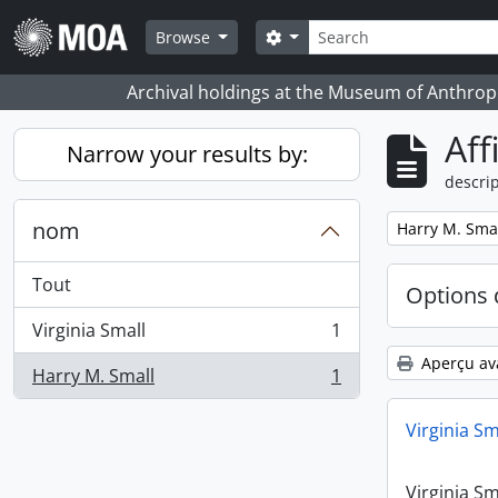
Skip to main content
Rechercher
Search options
Browse
Archival holdings at the Museum of Anthropo
Aff
Narrow your results by:
descrip
nom
Remove filter:
Harry M. Sma
Tout
Options 
Virginia Small
1
, 1 résultats
Aperçu av
Harry M. Small
1
, 1 résultats
Virginia Sm
Virginia Sm