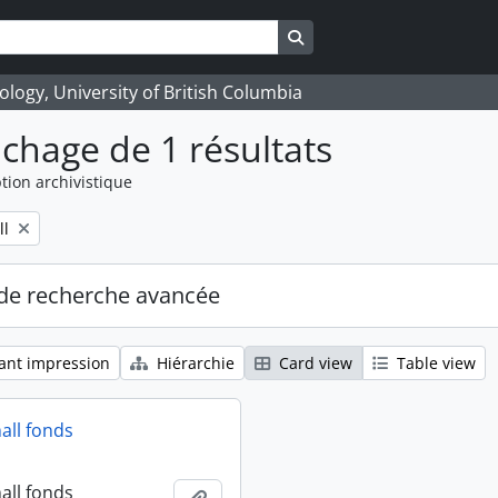
Search in browse page
logy, University of British Columbia
ichage de 1 résultats
tion archivistique
ll
de recherche avancée
ant impression
Hiérarchie
Card view
Table view
all fonds
all fonds