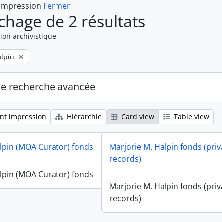
 impression
Fermer
ichage de 2 résultats
ion archivistique
alpin
de recherche avancée
nt impression
Hiérarchie
Card view
Table view
lpin (MOA Curator) fonds
Marjorie M. Halpin fonds (priv
records)
lpin (MOA Curator) fonds
Marjorie M. Halpin fonds (priv
records)