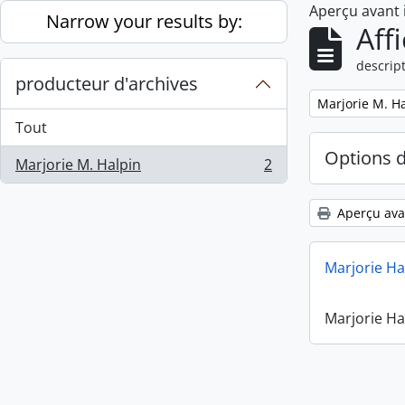
Aperçu avant
Skip to main content
Narrow your results by:
Aff
descript
producteur d'archives
Remove filter:
Marjorie M. H
Tout
Options 
Marjorie M. Halpin
2
, 2 résultats
Aperçu ava
Marjorie Ha
Marjorie Ha