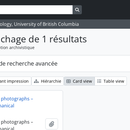
Search in browse page
logy, University of British Columbia
ichage de 1 résultats
tion archivistique
de recherche avancée
ant impression
Hiérarchie
Card view
Table view
 photographs –
anical
 photographs –
Ajouter au presse-papier
anical