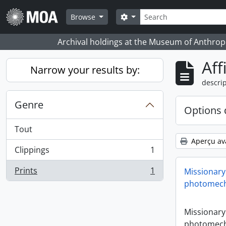
Skip to main content
Rechercher
Search options
Browse
Archival holdings at the Museum of Anthropo
Aff
Narrow your results by:
descrip
Genre
Options 
Tout
Aperçu av
Clippings
1
, 1 résultats
Prints
1
Missionary
, 1 résultats
photomech
Missionary
photomech