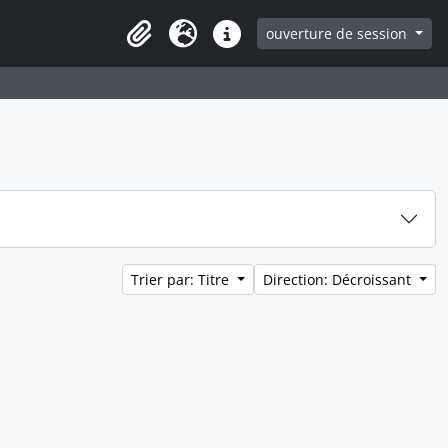
ouverture de session
Clipboard
Langue
Liens rapides
Trier par: Titre
Direction: Décroissant