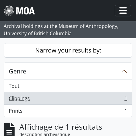
Skip to main content
Togg
Archival holdings at the Museum of Anthropology,
University of British Columbia
Narrow your results by:
Genre
Tout
Clippings
1
, 1 résultats
Prints
1
, 1 résultats
Affichage de 1 résultats
description archivistique