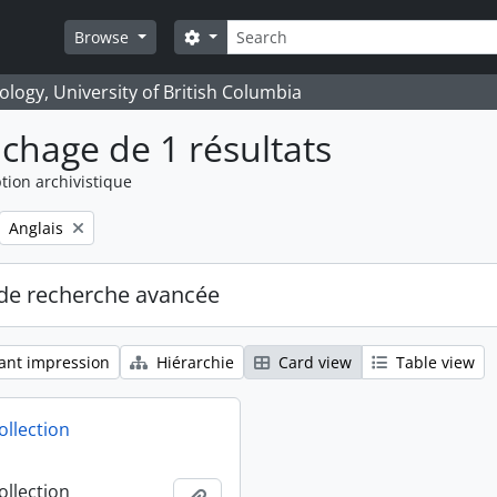
Rechercher
Search options
Browse
logy, University of British Columbia
ichage de 1 résultats
tion archivistique
Remove filter:
Anglais
de recherche avancée
ant impression
Hiérarchie
Card view
Table view
ollection
ollection