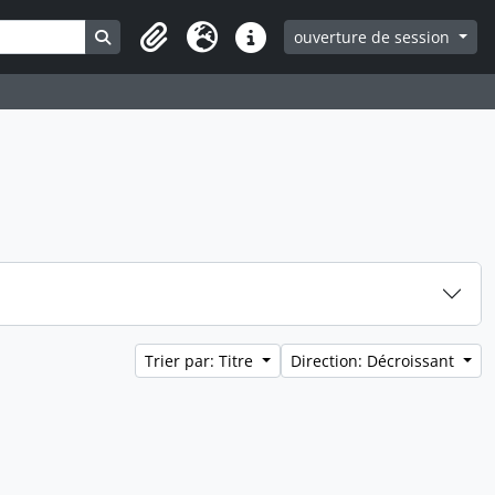
Search in browse page
ouverture de session
Clipboard
Langue
Liens rapides
Trier par: Titre
Direction: Décroissant