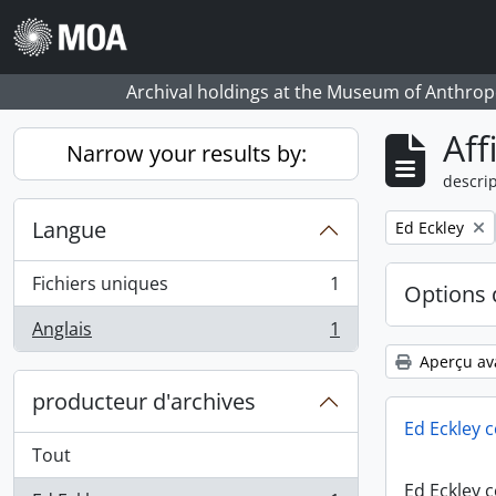
Skip to main content
Archival holdings at the Museum of Anthropo
Aff
Narrow your results by:
descrip
Langue
Remove filter:
Ed Eckley
Fichiers uniques
1
Options 
, 1 résultats
Anglais
1
, 1 résultats
Aperçu av
producteur d'archives
Ed Eckley c
Tout
Ed Eckley c