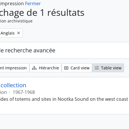
 impression
Fermer
ichage de 1 résultats
ion archivistique
Remove filter:
Anglais
de recherche avancée
nt impression
Hiérarchie
Card view
Table view
 collection
tion
·
1967-1968
lides of totems and sites in Nootka Sound on the west coast