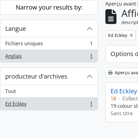
Aperçu avant
Skip to main content
Narrow your results by:
Aff
descript
Langue
Remove filter:
Ed Eckley
Fichiers uniques
1
, 1 résultats
Options 
Anglais
1
, 1 résultats
Aperçu ava
producteur d'archives
Ed Eckley
Tout
18
·
Collec
Ed Eckley
1
19 colour s
, 1 résultats
Sans titre