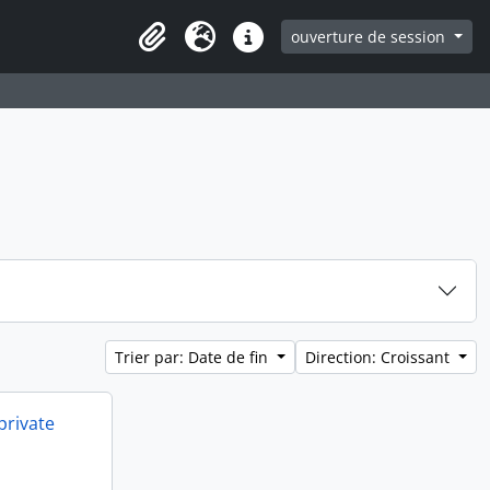
ouverture de session
Clipboard
Langue
Liens rapides
Trier par: Date de fin
Direction: Croissant
private