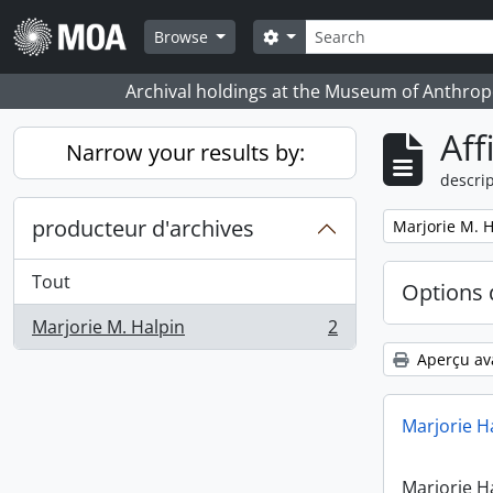
Skip to main content
Rechercher
Search options
Browse
Archival holdings at the Museum of Anthropo
Aff
Narrow your results by:
descrip
producteur d'archives
Remove filter:
Marjorie M. H
Tout
Options 
Marjorie M. Halpin
2
, 2 résultats
Aperçu av
Marjorie H
Marjorie H