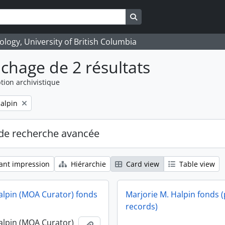
Search in browse page
logy, University of British Columbia
ichage de 2 résultats
tion archivistique
alpin
de recherche avancée
ant impression
Hiérarchie
Card view
Table view
alpin (MOA Curator) fonds
Marjorie M. Halpin fonds (
records)
alpin (MOA Curator)