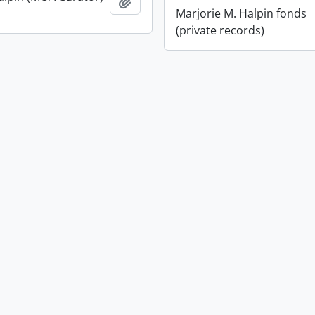
Ajouter au presse-papier
Marjorie M. Halpin fonds
(private records)