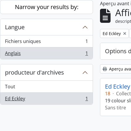
Aperçu avant
Skip to main content
Narrow your results by:
Aff
descript
Langue
Remove filter:
Ed Eckley
Fichiers uniques
1
, 1 résultats
Options 
Anglais
1
, 1 résultats
Aperçu ava
producteur d'archives
Ed Eckley
Tout
18
·
Collec
Ed Eckley
1
19 colour s
, 1 résultats
Sans titre