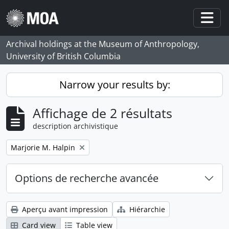
Skip to main content
Togg
Archival holdings at the Museum of Anthropology,
University of British Columbia
Narrow your results by:
Affichage de 2 résultats
description archivistique
Remove filter:
Marjorie M. Halpin
Options de recherche avancée
Aperçu avant impression
Hiérarchie
Card view
Table view