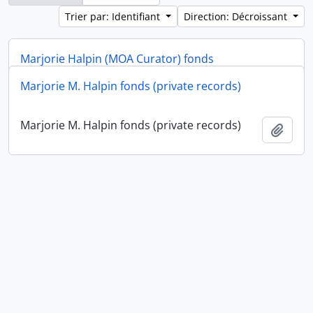
Trier par: Identifiant
Direction: Décroissant
Marjorie Halpin (MOA Curator) fonds
Marjorie M. Halpin fonds (private records)
Marjorie Halpin (MOA Curator) fonds
Ajout
Marjorie M. Halpin fonds (private records)
Ajout