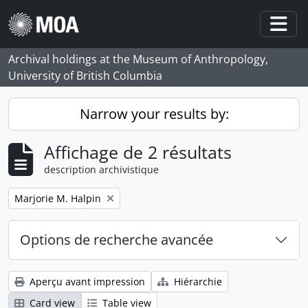
Skip to main content
Togg
Archival holdings at the Museum of Anthropology,
University of British Columbia
Narrow your results by:
Affichage de 2 résultats
description archivistique
Remove filter:
Marjorie M. Halpin
Options de recherche avancée
Aperçu avant impression
Hiérarchie
Card view
Table view