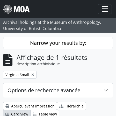
Skip to main content
Togg
Archival holdings at the Museum of Anthropology,
University of British Columbia
Narrow your results by:
Affichage de 1 résultats
description archivistique
Remove filter:
Virginia Small
Options de recherche avancée
Aperçu avant impression
Hiérarchie
Card view
Table view